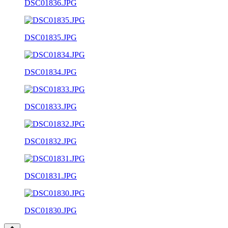
DSC01836.JPG
DSC01835.JPG
DSC01834.JPG
DSC01833.JPG
DSC01832.JPG
DSC01831.JPG
DSC01830.JPG