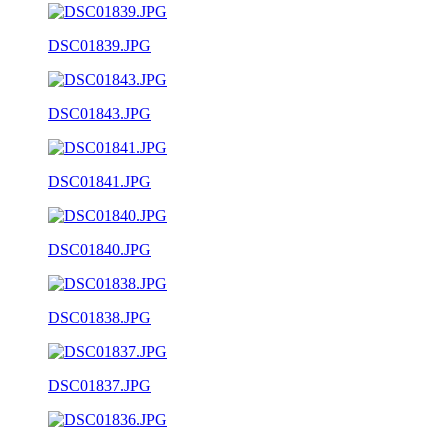
DSC01839.JPG
DSC01843.JPG
DSC01841.JPG
DSC01840.JPG
DSC01838.JPG
DSC01837.JPG